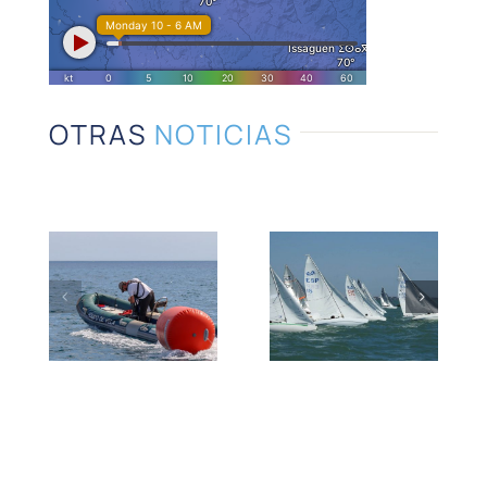
OTRAS
NOTICIAS
Nuevo
reglamento
Velocidad
para el
y presión
control
de las
de
velas.
embarcaciones
semirrígidas.