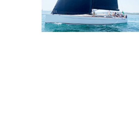
organiza el Real Club
Marítimo y Puerto
Sotogrande
DATOS DE CONTACTO