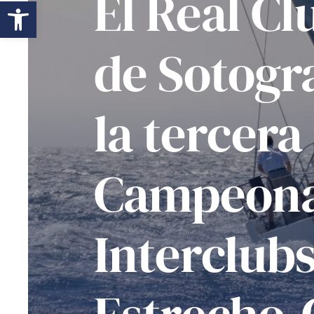
El Real C
Abrir barra de herramientas
de Sotogr
la tercera
Campeon
Interclubs