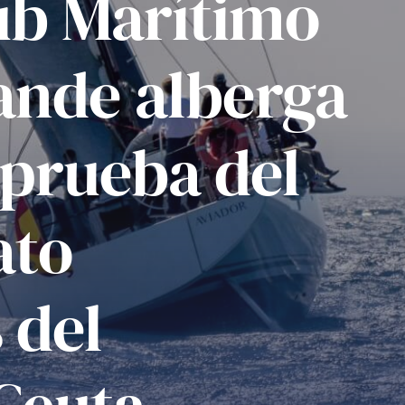
lub Marítimo
ande alberga
 prueba del
ato
 del