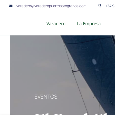
Skip
varadero@varaderopuertosotogrande.com
+34 9
to
content
Varadero
La Empresa
EVENTOS