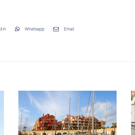
d In
Whatsapp
Email
El CMMA acoge las
jornadas de Puerto
Sotogrande
‘Alineación
estratégica de los