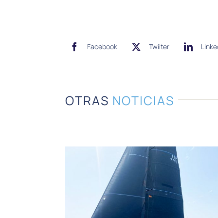
Facebook
Twiiter
Linke
OTRAS
NOTICIAS
Treinta
embarcaciones
participan en la Copa
Sotogrande que