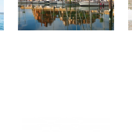
puertos deportivos
con la Agenda Urbana
Española’ el 30 de
junio