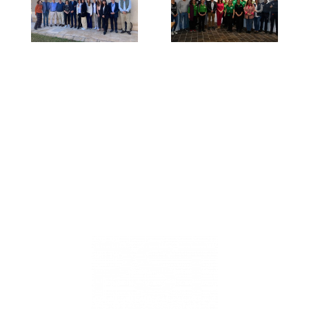
Medioambient
CMMA
donde
celebrado
participan
en el
cientos
Instituto
de
Español
escolares
de
de San
Oceanografía
Roque