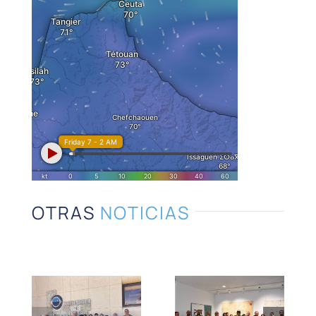
Comienzan
Puerto
en Puerto
Sotogrande
Sotogrande
asiste
las
OTRAS
NOTICIAS
como
Jornadas
Vocal de
de
Puertos
Concienciació
del