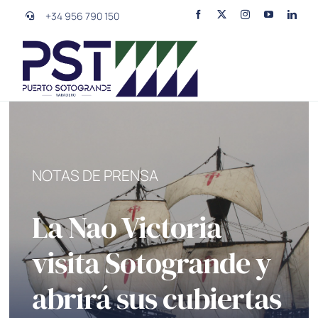
Skip
+34 956 790 150
to
content
Toggl
Naviga
Varadero
La Empresa
NOTAS DE PRENSA
Galería
La Nao Victoria
visita Sotogrande y
Contacto
abrirá sus cubiertas