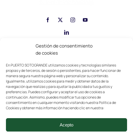
Gestión de consentimiento
de cookies
En PUERTO SOTOGRANDE utilizamos cookies y tecnologías similares
propias y de terceros, de sesión o persistentes, para hacer funcionar de
• Canal de denuncia
|
• Código Ético
|
• Política
manera segura nuestra página web y personalizar su contenido.
Igualmente, utilizamos cookies para medir y obtener datos de la
sistema de gestión
|
• La Empresa
navegación que realizas y para ajustar la publicidad a tus gustos y
preferencias. Puedes configurar y aceptar el uso de cookies a
continuación. Asimismo, puedes modificar tus opciones de
Puerto Sotogrande S.A
consentimiento en cualquier momento visitando nuestra Política de
Cookies y obtener más información haciendo clic en nuestra:
Torre de Control S/N Sotogrande-San Roque (Cádiz)

Acepto